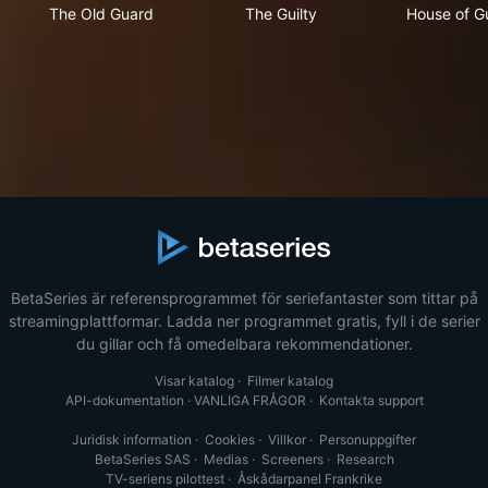
The Old Guard
The Guilty
Hou
The Old Guard
The Guilty
House of G
BetaSeries är referensprogrammet för seriefantaster som tittar på
streamingplattformar. Ladda ner programmet gratis, fyll i de serier
du gillar och få omedelbara rekommendationer.
Visar katalog
·
Filmer katalog
API-dokumentation
·
VANLIGA FRÅGOR
·
Kontakta support
Juridisk information
·
Cookies
·
Villkor
·
Personuppgifter
BetaSeries SAS
·
Medias
·
Screeners
·
Research
TV-seriens pilottest
·
Åskådarpanel Frankrike