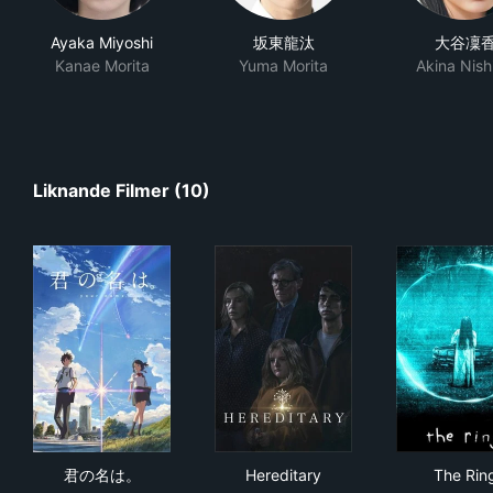
Ayaka Miyoshi
坂東龍汰
大谷凜
Kanae Morita
Yuma Morita
Akina Nish
Liknande Filmer (10)
君の名は。
Hereditary
The
君の名は。
Hereditary
The Rin