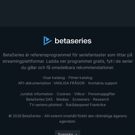
BetaSeries är referensprogrammet för seriefantaster som tittar på
streamingplattformar. Ladda ner programmet gratis, fyll i de serier
du gillar och få omedelbara rekommendationer.
Visar katalog
·
Filmer katalog
API-dokumentation
·
VANLIGA FRÅGOR
·
Kontakta support
Juridisk information
·
Cookies
·
Villkor
·
Personuppgifter
BetaSeries SAS
·
Medias
·
Screeners
·
Research
TV-seriens pilottest
·
Åskådarpanel Frankrike
© 2026 BetaSeries - Allt externt innehåll förblir den rättmätiga ägarens
egendom.
Svenska