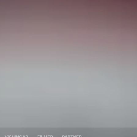
VISNINGAR
FILMER
PARTNER