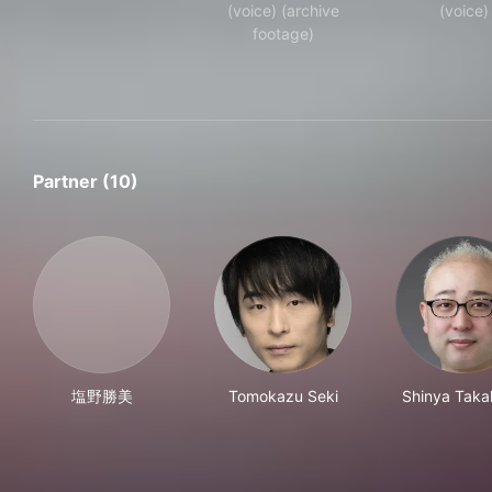
(voice) (archive
(voice)
footage)
Partner (10)
塩野勝美
Tomokazu Seki
Shinya Taka