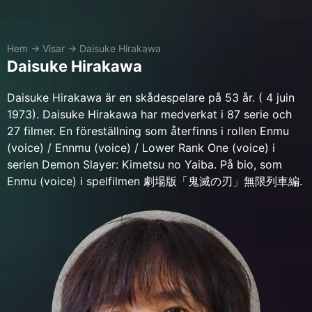
Hem
→
Visar
→
Daisuke Hirakawa
Daisuke Hirakawa
Daisuke Hirakawa är en skådespelare på 53 år. ( 4 juin
1973). Daisuke Hirakawa har medverkat i 87 serie och
27 filmer. En föreställning som återfinns i rollen Enmu
(voice) / Ennmu (voice) / Lower Rank One (voice) i
serien Demon Slayer: Kimetsu no Yaiba. På bio, som
Enmu (voice) i spelfilmen 劇場版「鬼滅の刃」無限列車編.