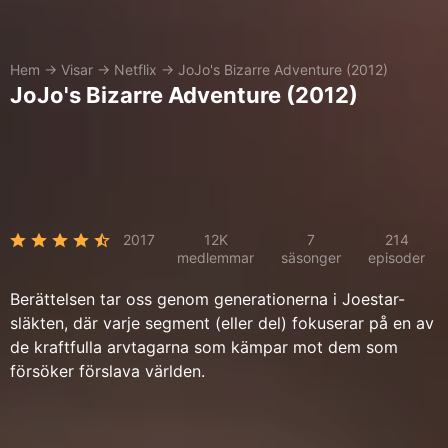
Hem
→
Visar
→
Netflix
→
JoJo's Bizarre Adventure (2012)
JoJo's Bizarre Adventure (2012)
2017
12K
7
214
medlemmar
säsonger
episoder
Berättelsen tar oss genom generationerna i Joestar-
släkten, där varje segment (eller del) fokuserar på en av
de kraftfulla arvtagarna som kämpar mot dem som
försöker förslava världen.