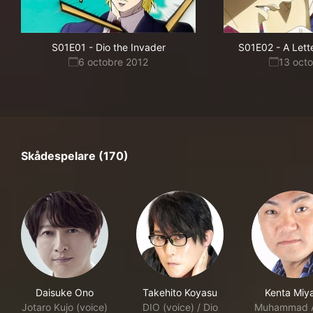
S01E01
-
Dio the Invader
S01E02
-
A Lett
6 octobre 2012
13 oct
Skådespelare (170)
Daisuke Ono
Takehito Koyasu
Kenta Miy
Jotaro Kujo (voice)
DIO (voice) / Dio
Muhammad A