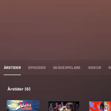
ÅRSTIDER
EPISODER
SKÅDESPELARE
VIDEOR
B
Årstider (6)