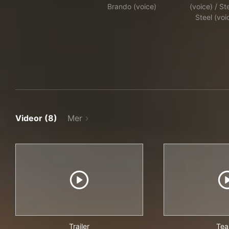
Brando (voice)
(voice) / S
Steel (voi
Videor (8)
Mer
Trailer
Tea