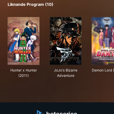
Liknande Program (10)
Hunter x Hunter (2011)
JoJo's Bizarre Adventure
Dem
Hunter x Hunter
JoJo's Bizarre
Demon Lord 
(2011)
Adventure