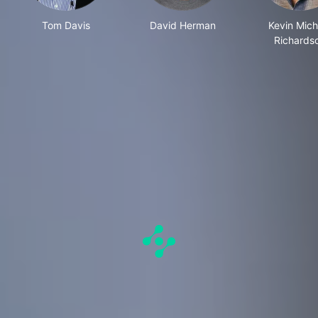
Tom Davis
David Herman
Kevin Mich
Richards