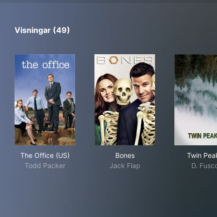
Visningar (49)
The Office (US)
Bones
Twi
The Office (US)
Bones
Twin Pea
Todd Packer
Jack Flap
D. Fusc