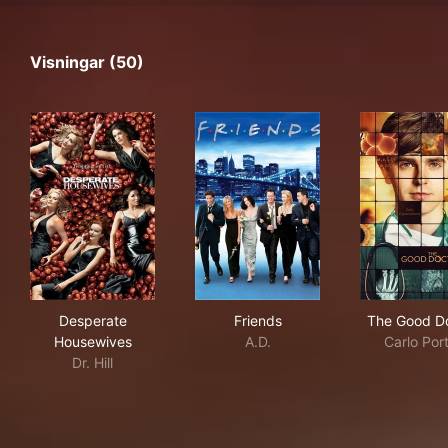
Visningar (50)
Desperate Housewives
Friends
The
Desperate
Friends
The Good D
Housewives
A.D.
Carlo Por
Dr. Hill