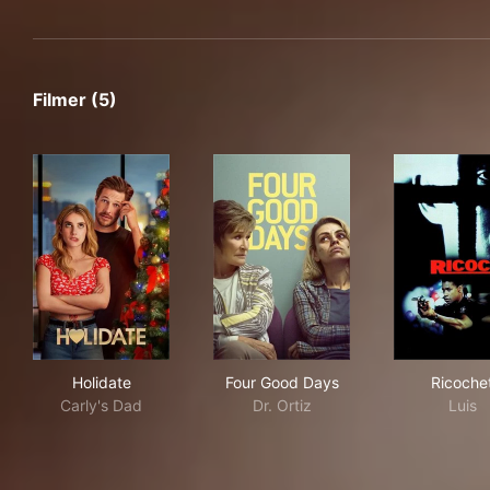
Filmer (5)
Holidate
Four Good Days
Ric
Holidate
Four Good Days
Ricoche
Carly's Dad
Dr. Ortiz
Luis