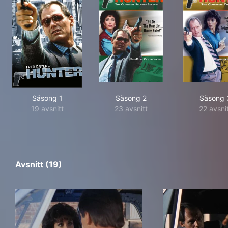
Säsong 1
Säsong 2
Säsong 
19 avsnitt
23 avsnitt
22 avsni
Avsnitt (19)