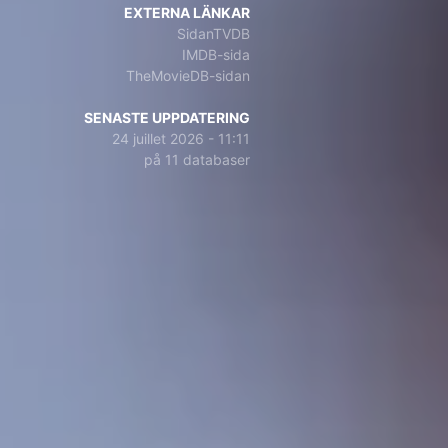
EXTERNA LÄNKAR
SidanTVDB
IMDB-sida
TheMovieDB-sidan
SENASTE UPPDATERING
24 juillet 2026 - 11:11
på 11 databaser