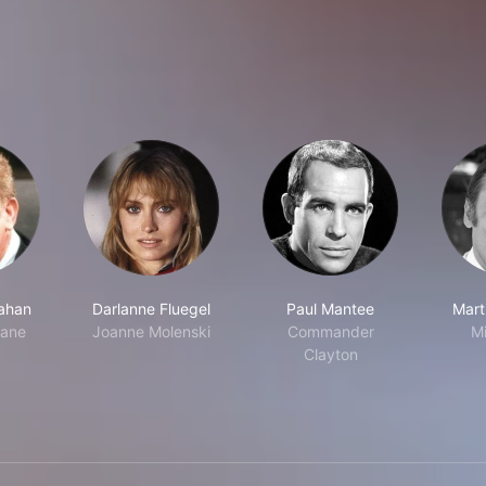
lahan
Darlanne Fluegel
Paul Mantee
Mart
vane
Joanne Molenski
Commander
M
Clayton