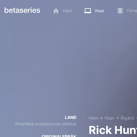
Hem
Visar
Filme
LAND
Hem
→
Visar
→
Åtgärd
Amerihká ovttastuvvan stáhtat
Rick Hun
ORIGINALSPRÅK