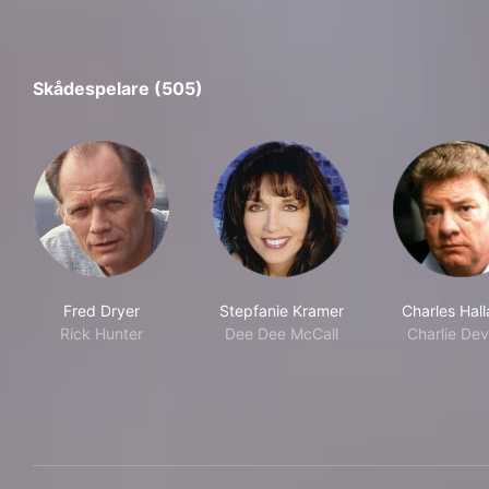
Skådespelare (505)
Fred Dryer
Stepfanie Kramer
Charles Hal
Rick Hunter
Dee Dee McCall
Charlie De