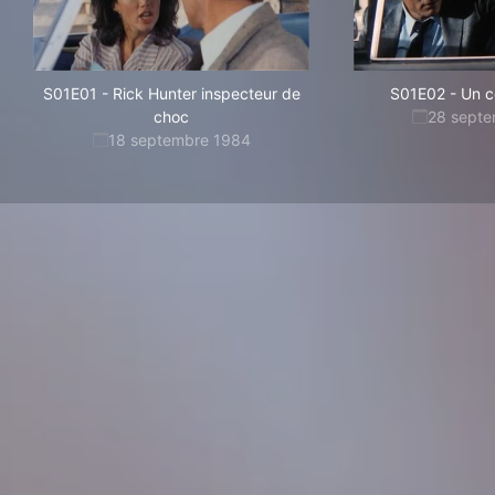
S01E01
-
Rick Hunter inspecteur de
S01E02
-
Un co
choc
28 sept
18 septembre 1984