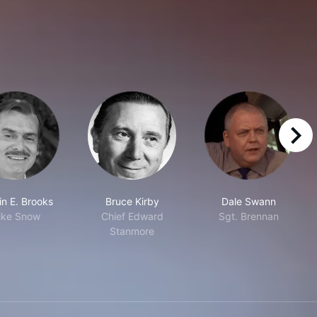
right
in E. Brooks
Bruce Kirby
Dale Swann
ike Snow
Chief Edward
Sgt. Brennan
Stanmore