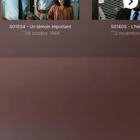
right
S01E04
-
Un témoin important
S01E05
-
L'hé
26 octobre 1984
2 novembre