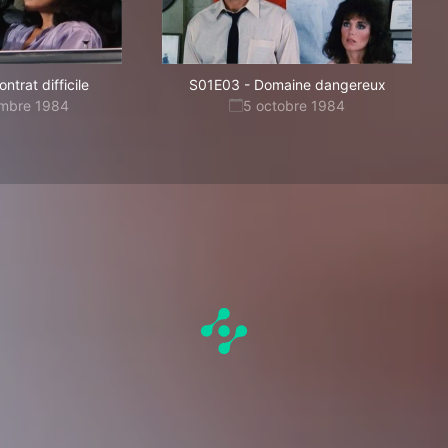
ntrat difficile
S01E03
-
Domaine dangereux
embre 1984
5 octobre 1984