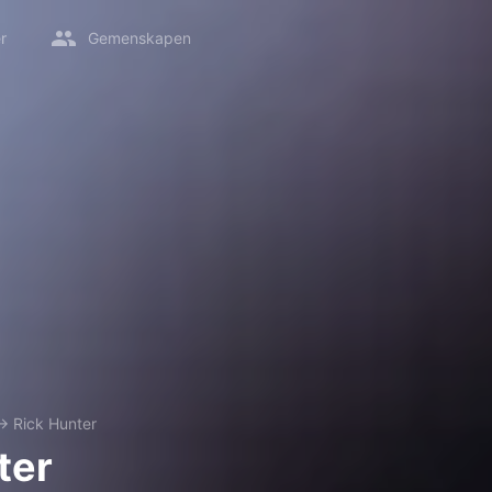
r
Gemenskapen
→
Rick Hunter
ter