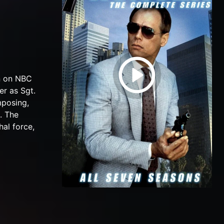
an on NBC
er as Sgt.
mposing,
. The
al force,