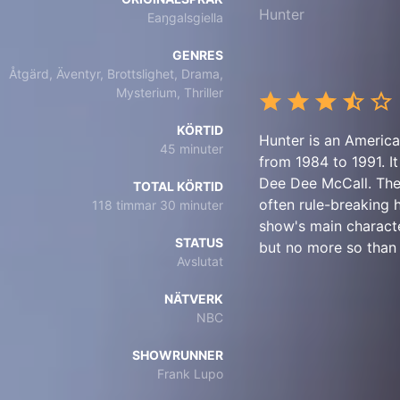
Hunter
Eaŋgalsgiella
GENRES
Åtgärd, Äventyr, Brottslighet, Drama,
Mysterium, Thriller
KÖRTID
Hunter is an America
45 minuter
from 1984 to 1991. I
Dee Dee McCall. The t
TOTAL KÖRTID
often rule-breaking 
118 timmar 30 minuter
show's main characte
STATUS
but no more so than 
Avslutat
NÄTVERK
NBC
SHOWRUNNER
Frank Lupo