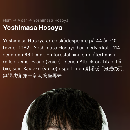
Hem
→
Visar
→
Yoshimasa Hosoya
Yoshimasa Hosoya
Yoshimasa Hosoya är en skådespelare på 44 år. (10
février 1982). Yoshimasa Hosoya har medverkat i 114
serie och 66 filmer. En föreställning som återfinns i
rollen Reiner Braun (voice) i serien Attack on Titan. På
bio, som Kaigaku (voice) i spelfilmen 劇場版「鬼滅の刃」
無限城編 第一章 猗窩座再来.