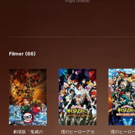
Pupil (voice)
Filmer (66)
劇場版「鬼滅の刃」無限城編 第一章 猗窩座再来
僕のヒーローアカデミア THE 
僕の
劇場版「鬼滅の
僕のヒーローアカ
僕のヒーロ