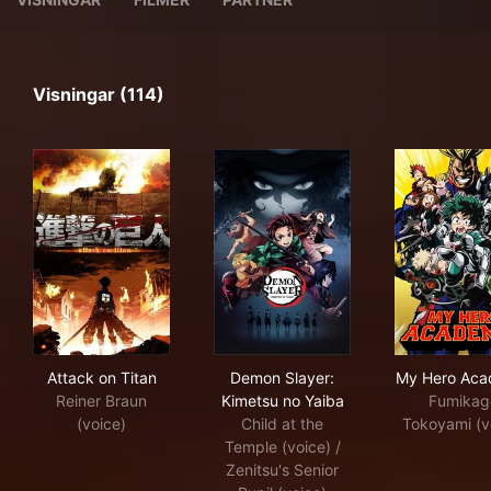
Visningar (114)
Attack on Titan
Demon Slayer: Kimetsu no Ya
My 
Attack on Titan
Demon Slayer:
My Hero Aca
Reiner Braun
Kimetsu no Yaiba
Fumikag
(voice)
Child at the
Tokoyami (v
Temple (voice) /
Zenitsu's Senior