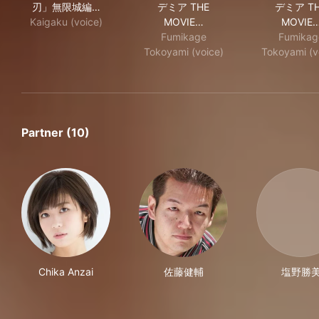
刃」無限城編…
デミア THE
デミア T
Kaigaku (voice)
MOVIE…
MOVIE
Fumikage
Fumikag
Tokoyami (voice)
Tokoyami (v
Partner (10)
Chika Anzai
佐藤健輔
塩野勝