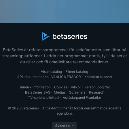
BetaSeries är referensprogrammet för seriefantaster som tittar på
streamingplattformar. Ladda ner programmet gratis, fyll i de serier
du gillar och få omedelbara rekommendationer.
Visar katalog
·
Filmer katalog
API-dokumentation
·
VANLIGA FRÅGOR
·
Kontakta support
Juridisk information
·
Cookies
·
Villkor
·
Personuppgifter
BetaSeries SAS
·
Medias
·
Screeners
·
Research
TV-seriens pilottest
·
Åskådarpanel Frankrike
© 2026 BetaSeries - Allt externt innehåll förblir den rättmätiga ägarens
egendom.
Svenska