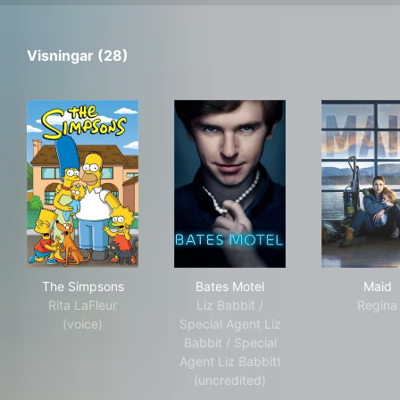
Visningar (28)
The Simpsons
Bates Motel
Mai
The Simpsons
Bates Motel
Maid
Rita LaFleur
Liz Babbit /
Regina
(voice)
Special Agent Liz
Babbit / Special
Agent Liz Babbitt
(uncredited)