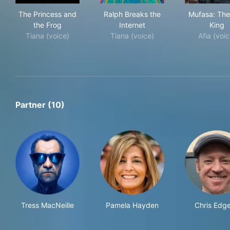
The Princess and the Frog
Ralph Breaks the Internet
Muf
The Princess and
Ralph Breaks the
Mufasa: The
the Frog
Internet
King
Tiana (voice)
Tiana (voice)
Afia (voic
Partner (10)
Tress MacNeille
Pamela Hayden
Chris Edge