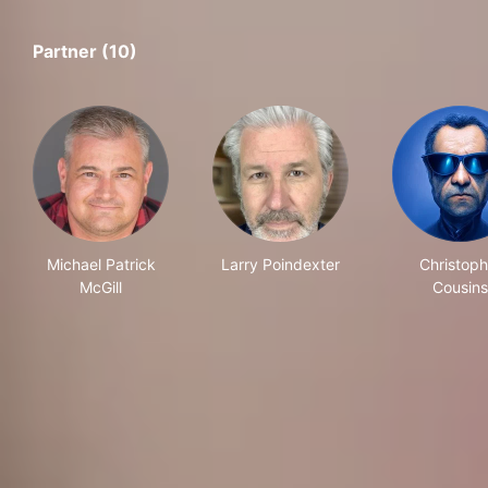
Partner (10)
Michael Patrick
Larry Poindexter
Christoph
McGill
Cousins