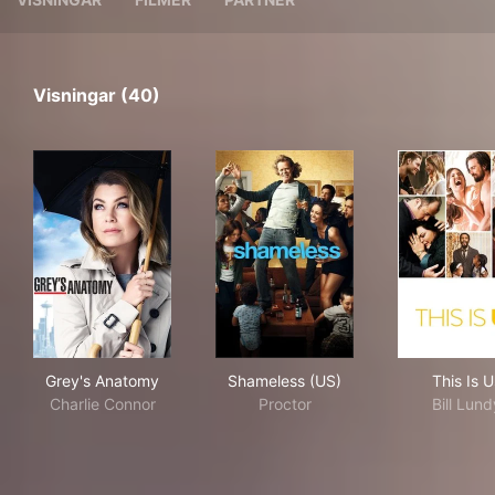
Visningar (40)
Grey's Anatomy
Shameless (US)
This
Grey's Anatomy
Shameless (US)
This Is U
Charlie Connor
Proctor
Bill Lund