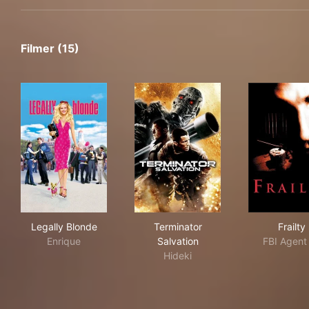
Filmer (15)
Legally Blonde
Terminator Salvation
Frai
Legally Blonde
Terminator
Frailty
Enrique
Salvation
FBI Agent
Hideki