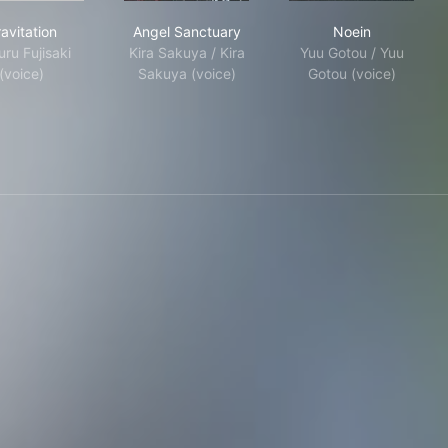
 Cry – GOU
Gravitation
Angel Sanctuary
Noein
avitation
Angel Sanctuary
Noein
ru Fujisaki
Kira Sakuya / Kira
Yuu Gotou / Yuu
(voice)
Sakuya (voice)
Gotou (voice)