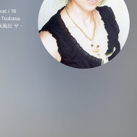
t i 16
n Tsubasa.
ト- 疾風伝 ザ・