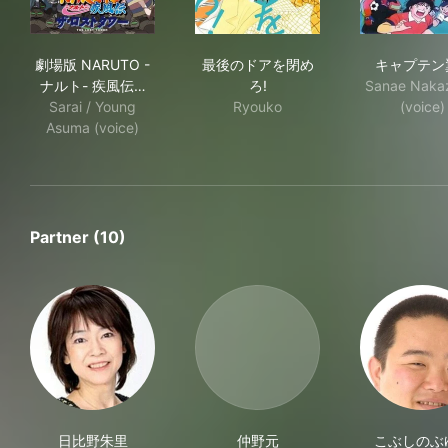
劇場版 NARUTO -ナルト- 疾風伝 ザ・ロストタワー
最後のドアを閉めろ!
キ
劇場版 NARUTO -
最後のドアを閉め
キャプテン
ナルト- 疾風伝…
ろ!
Sanae Naka
Sarai / Young
Ryouko
(voice)
Asuma (voice)
Partner (10)
日比野朱里
仲野元
こぶしのぶ