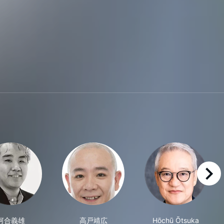
right
河合義雄
高戸靖広
Hōchū Ōtsuka