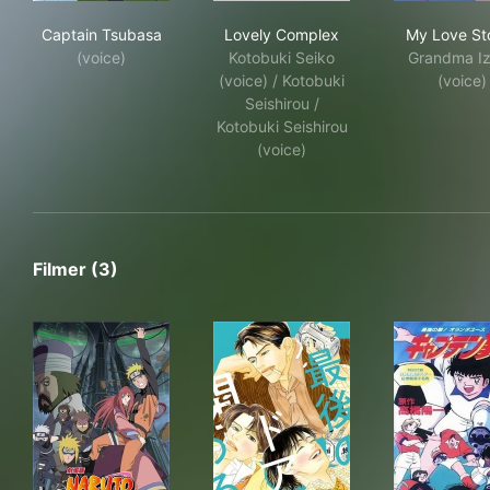
Captain Tsubasa
Lovely Complex
My 
Captain Tsubasa
Lovely Complex
My Love Sto
(voice)
Kotobuki Seiko
Grandma I
(voice) / Kotobuki
(voice)
Seishirou /
Kotobuki Seishirou
(voice)
Filmer (3)