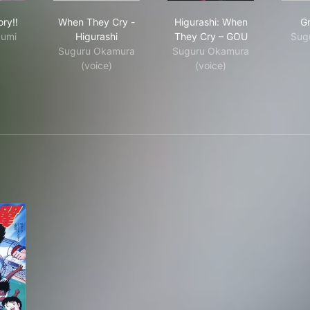
Love Story!!
When They Cry - Higurashi
Higurashi: When They
ry!!
When They Cry -
Higurashi: When
Gr
zumi
Higurashi
They Cry – GOU
Sugu
Suguru Okamura
Suguru Okamura
(voice)
(voice)