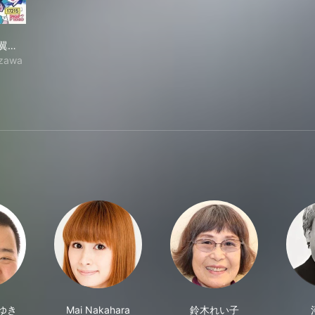
ャプテン翼 最強の敵！オランダユース
翼…
zawa
ゆき
Mai Nakahara
鈴木れい子