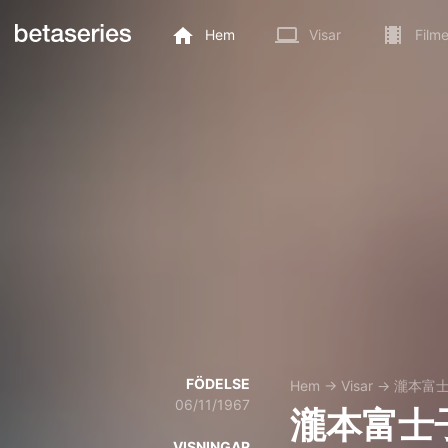
Hem
Visar
Filme
FÖDELSE
Hem
→
Visar
→
瀧本富
06/11/1967
瀧本富士
VISNINGAR