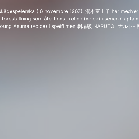
ådespelerska ( 6 novembre 1967). 瀧本富士子 har medverka
n föreställning som återfinns i rollen (voice) i serien Captai
 / Young Asuma (voice) i spelfilmen 劇場版 NARUTO -ナル