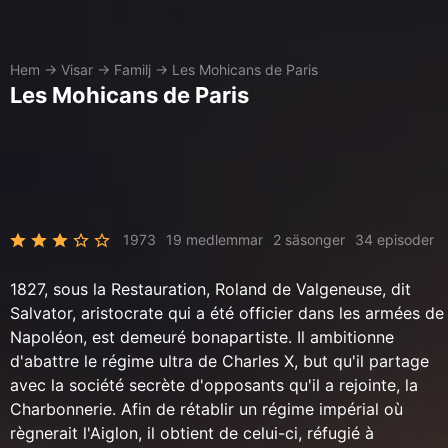
Hem
→
Visar
→
Familj
→
Les Mohicans de Paris
Les Mohicans de Paris
1973
19 medlemmar
2 säsonger
34 episoder
1827, sous la Restauration, Roland de Valgeneuse, dit
Salvator, aristocrate qui a été officier dans les armées de
Napoléon, est demeuré bonapartiste. Il ambitionne
d'abattre le régime ultra de Charles X, but qu'il partage
avec la société secrète d'opposants qu'il a rejointe, la
Charbonnerie. Afin de rétablir un régime impérial où
règnerait l'Aiglon, il obtient de celui-ci, réfugié à