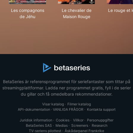
Les compagnons de Jéhu
Le chevalier de Maison Roug
Le r
Les compagnons
Le chevalier de
Le rouge et l
de Jéhu
Maison Rouge
BetaSeries är referensprogrammet för seriefantaster som tittar på
streamingplattformar. Ladda ner programmet gratis, fyll i de serier
du gillar och få omedelbara rekommendationer.
Visar katalog
·
Filmer katalog
API-dokumentation
·
VANLIGA FRÅGOR
·
Kontakta support
Juridisk information
·
Cookies
·
Villkor
·
Personuppgifter
BetaSeries SAS
·
Medias
·
Screeners
·
Research
TV-seriens pilottest
·
Åskådarpanel Frankrike