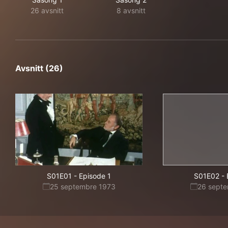
26 avsnitt
8 avsnitt
Avsnitt (26)
S01E01
-
Episode 1
S01E02
-
25 septembre 1973
26 sept