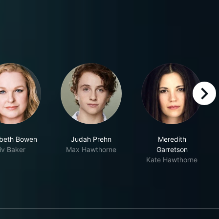
right
abeth Bowen
Judah Prehn
Meredith
iv Baker
Max Hawthorne
Garretson
Kate Hawthorne