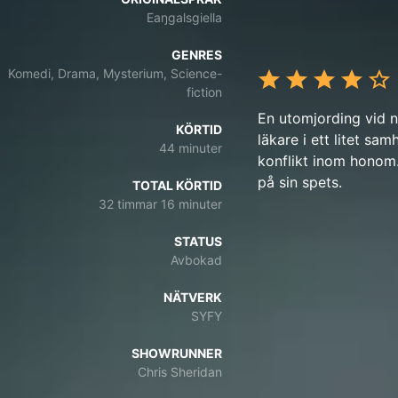
Eaŋgalsgiella
GENRES
Komedi, Drama, Mysterium, Science-
fiction
En utomjording vid n
KÖRTID
läkare i ett litet s
44 minuter
konflikt inom honom.
på sin spets.
TOTAL KÖRTID
32 timmar 16 minuter
STATUS
Avbokad
NÄTVERK
SYFY
SHOWRUNNER
Chris Sheridan