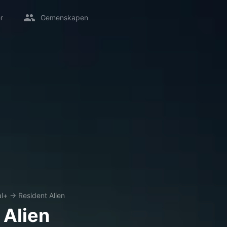
r
Gemenskapen
al+
→
Resident Alien
 Alien