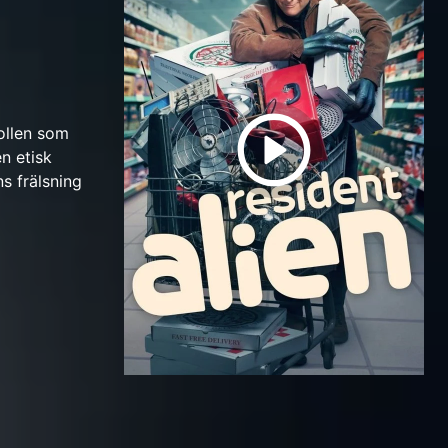
ollen som
n etisk
s frälsning