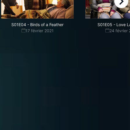
right
S01E04
-
Birds of a Feather
S01E05
-
Love L
17 février 2021
24 février