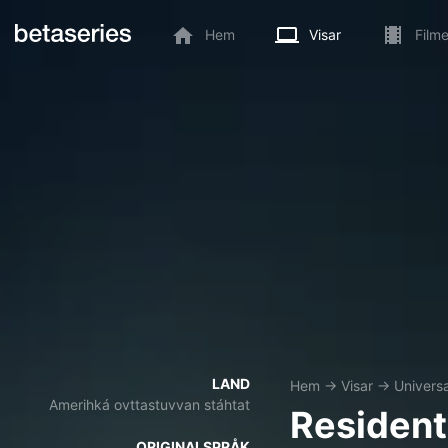
Hem
Visar
Filme
LAND
Hem
→
Visar
→
Univers
Amerihká ovttastuvvan stáhtat
Resident
ORIGINALSPRÅK