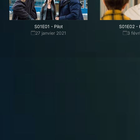
S01E01
-
Pilot
S01E02
-
27 janvier 2021
3 févr