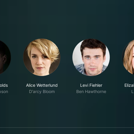
olds
Alice Wetterlund
Levi Fiehler
Eliz
pson
D'arcy Bloom
Ben Hawthorne
L