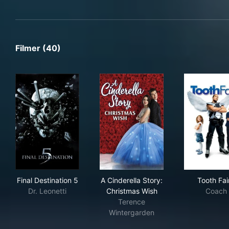
Filmer (40)
Final Destination 5
A Cinderella Story: Christma
Too
Final Destination 5
A Cinderella Story:
Tooth Fai
Dr. Leonetti
Christmas Wish
Coach
Terence
Wintergarden