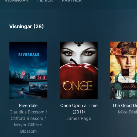
Visningar (28)
Riverdale
Once Upon a Time (2011)
The
Riverdale
Once Upon a Time
The Good D
Claudius Blossom /
(2011)
Mike Dilal
Clifford Blossom /
James Page
Mayor Clifford
Blossom