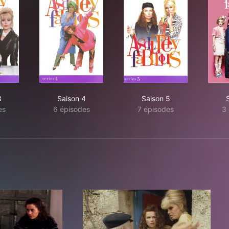
3
Saison 4
Saison 5
es
6 épisodes
7 épisodes
3 