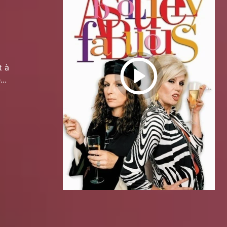
t à
..