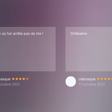
 où l’on arrête pas de rire !
Drôlissime
basque
clabasque
octobre 2021
17 octobre 2021