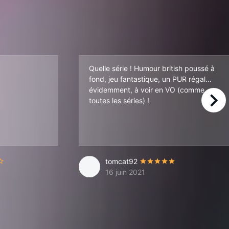
Quelle série ! Humour british poussé à
fond, jeu fantastique, un PUR régal...
évidemment, à voir en VO (comme
toutes les séries) !
right
tomcat92
16 juin 2021