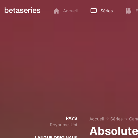
Accueil
Séries
F
PAYS
Accueil
→
Séries
→
Can
Royaume-Uni
Absolute
LANGUE ORIGINALE