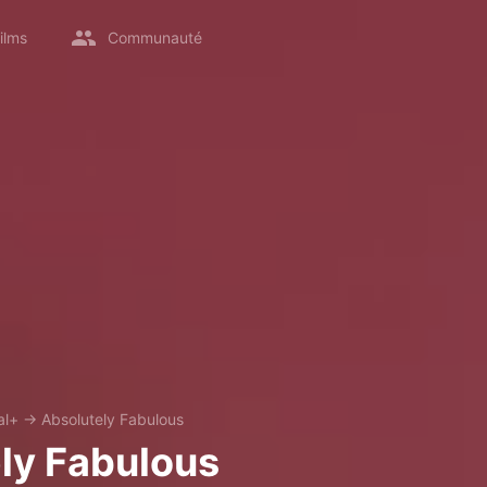
ilms
Communauté
al+
→
Absolutely Fabulous
ly Fabulous