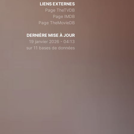
LIENS EXTERNES
Page TheTVDB
Page IMDB
Page TheMovieDB
DERNIÈRE MISE À JOUR
19 janvier 2026 - 04:13
sur 11 bases de données