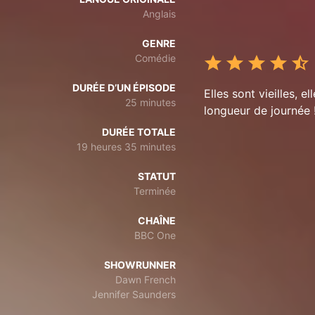
Anglais
GENRE
Comédie
DURÉE D’UN ÉPISODE
Elles sont vieilles, e
25 minutes
longueur de journée !
DURÉE TOTALE
19 heures 35 minutes
STATUT
Terminée
CHAÎNE
BBC One
SHOWRUNNER
Dawn French
Jennifer Saunders