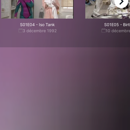
right
S01E04
-
Iso Tank
S01E05
-
Bir
3 décembre 1992
10 décembr