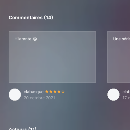
Commentaires (14)
Hilarante 😂
Une série
clabasque
cla
20 octobre 2021
17 
Acteurs (11)