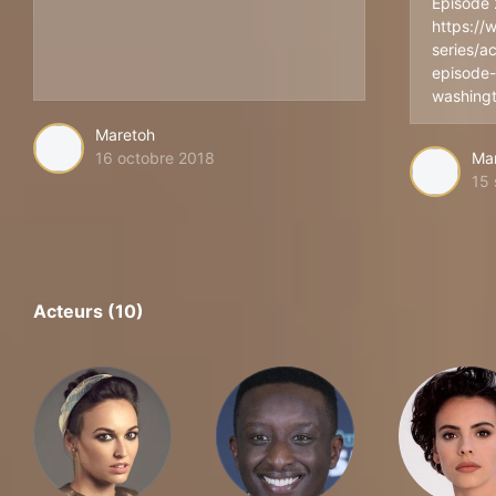
Episode 
https://
series/a
episode-
washing
Maretoh
16 octobre 2018
Ma
15
Acteurs (10)