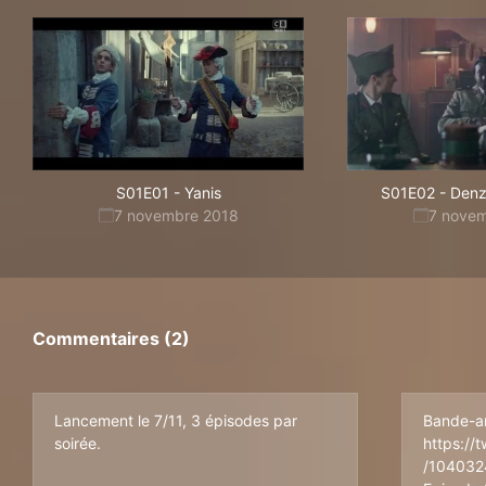
S01E01
-
Yanis
S01E02
-
Denz
7 novembre 2018
7 nove
Commentaires (2)
Lancement le 7/11, 3 épisodes par
Bande-a
soirée.
https://
/104032