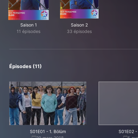
Saison 1
Saison 2
11 épisodes
33 épisodes
Épisodes (11)
S01E01
-
1. Bölüm
S01E02
-
29 mars 2018
5 avr