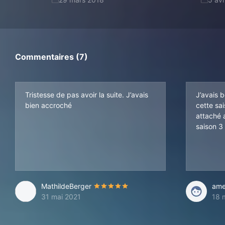
Commentaires (7)
Tristesse de pas avoir la suite. J’avais
J’avais 
bien accroché
cette sa
attaché 
saison 3
MathildeBerger
ame
31 mai 2021
18 