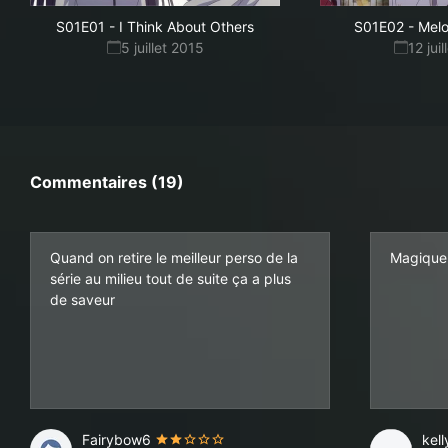
S01E01
-
I Think About Others
S01E02
-
Melo
5 juillet 2015
12 jui
Commentaires (19)
Quand on retire le meilleur perso de la
Magique
série au milieu tout de suite ça a plus
de saveur
Fairybow6
kel