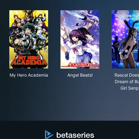
My Hero Academia
Angel Beats!
Ras
My Hero Academia
Angel Beats!
Rascal Does
Dream of B
Girl Senp