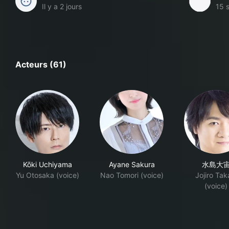
Il y a 2 jours
15 
Acteurs (61)
Kōki Uchiyama
Ayane Sakura
水島大
Yu Otosaka (voice)
Nao Tomori (voice)
Jojiro Tak
(voice)