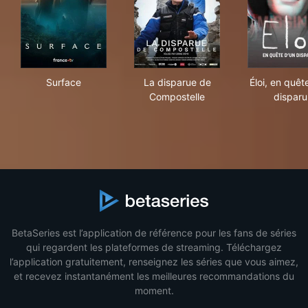
Surface
La disparue de Compostelle
Éloi
Surface
La disparue de
Éloi, en quêt
Compostelle
disparu
BetaSeries est l’application de référence pour les fans de séries
qui regardent les plateformes de streaming. Téléchargez
l’application gratuitement, renseignez les séries que vous aimez,
et recevez instantanément les meilleures recommandations du
moment.