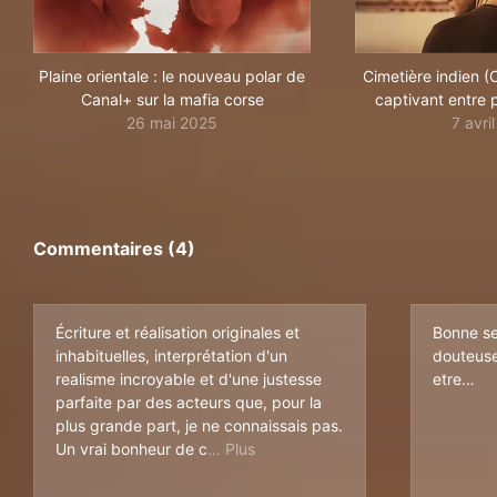
Plaine orientale : le nouveau polar de
Cimetière indien (C
Canal+ sur la mafia corse
captivant entre 
26 mai 2025
7 avri
Commentaires (4)
Écriture et réalisation originales et
Bonne se
inhabituelles, interprétation d'un
douteuse
realisme incroyable et d'une justesse
etre…
parfaite par des acteurs que, pour la
plus grande part, je ne connaissais pas.
réativité comme on en voudrait pl
Un vrai bonheur de c