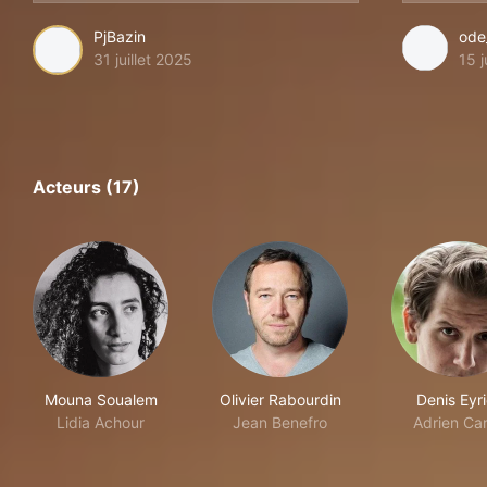
PjBazin
ode
31 juillet 2025
15 
Acteurs (17)
Mouna Soualem
Olivier Rabourdin
Denis Eyr
Lidia Achour
Jean Benefro
Adrien Ca