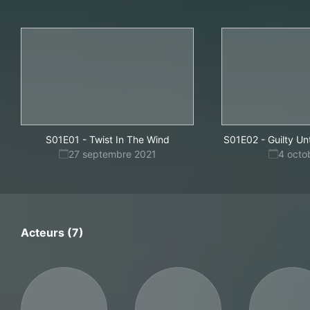
S01E01
-
Twist In The Wind
S01E02
-
Guilty Un
27 septembre 2021
4 octo
Acteurs (7)