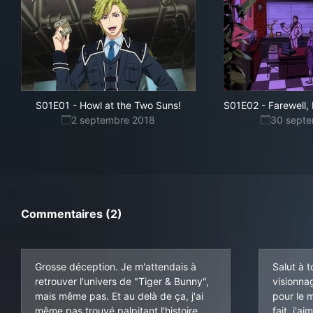
S01E01
-
Howl at the Two Suns!
S01E02
-
Farewell,
2 septembre 2018
30 sept
Commentaires (2)
Grosse déception. Je m'attendais à
Salut à t
retrouver l'univers de "Tiger & Bunny",
visionna
mais même pas. Et au delà de ça, j'ai
pour le 
même pas trouvé palpitant l'histoire
fait, j'ai