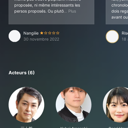
proposée, ni même intéressants les
chronolo
t : je n'ai été intéressée q
persos proposés. Ou plutô
dois reg
avant o
Nangiiie
Ris
30 novembre 2022
18 
Acteurs (6)