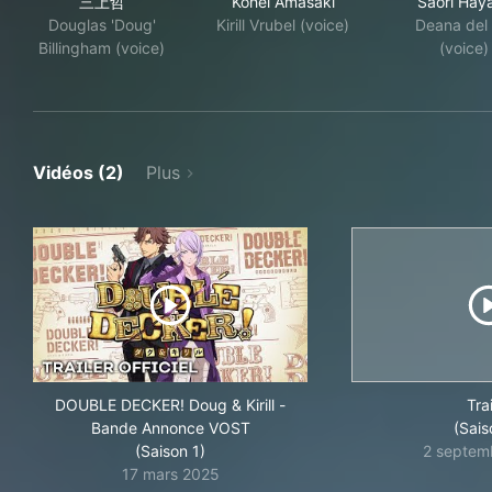
三上哲
Kohei Amasaki
Saori Hay
Douglas 'Doug'
Kirill Vrubel (voice)
Deana del 
Billingham (voice)
(voice)
Vidéos (2)
Plus
DOUBLE DECKER! Doug & Kirill -
Trai
Bande Annonce VOST
(Sais
(Saison 1)
2 septem
17 mars 2025