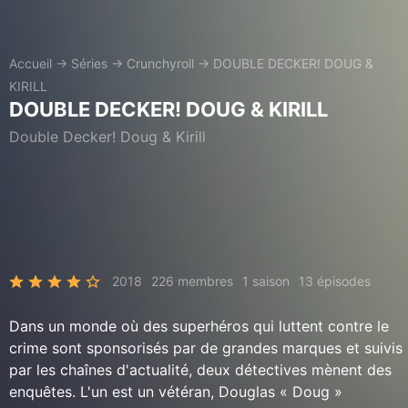
Accueil
→
Séries
→
Crunchyroll
→
DOUBLE DECKER! DOUG &
KIRILL
DOUBLE DECKER! DOUG & KIRILL
Double Decker! Doug & Kirill
2018
226 membres
1 saison
13 épisodes
Dans un monde où des superhéros qui luttent contre le
crime sont sponsorisés par de grandes marques et suivis
par les chaînes d'actualité, deux détectives mènent des
enquêtes. L'un est un vétéran, Douglas « Doug »