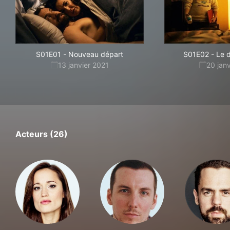
S01E01
-
Nouveau départ
S01E02
-
Le d
13 janvier 2021
20 jan
Acteurs (26)