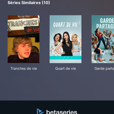
Séries Similaires (10)
Tranches de vie
Quart de vie
Gar
Tranches de vie
Quart de vie
Garde part