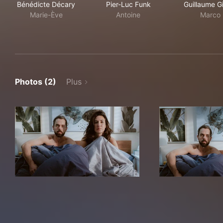
Bénédicte Décary
Pier-Luc Funk
Guillaume G
Marie-Ève
Antoine
Marco
Photos (2)
Plus