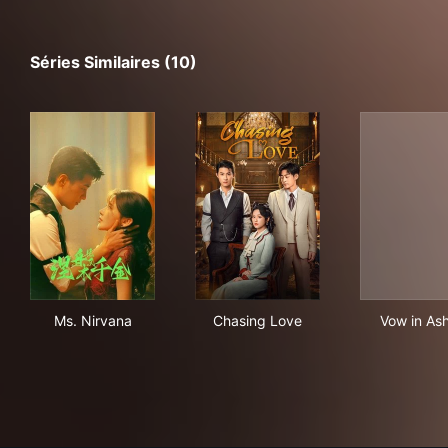
Séries Similaires (10)
Ms. Nirvana
Chasing Love
Vow
Ms. Nirvana
Chasing Love
Vow in As