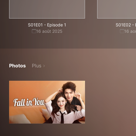
S01E01
-
Episode 1
S01E02
-
16 août 2025
16 ao
Photos
Plus