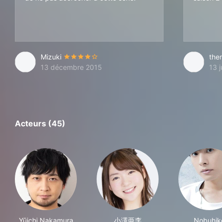
Mizuki
the
13 décembre 2015
13 j
Acteurs (45)
Yūichi Nakamura
小澤亜李
Nobuhik