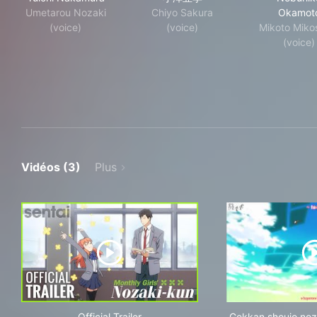
Umetarou Nozaki
Chiyo Sakura
Okamot
(voice)
(voice)
Mikoto Miko
(voice)
Vidéos (3)
Plus
Official Trailer
Gekkan shoujo noz