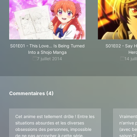
S01E01
-
This Love... Is Being Turned
S01E02
-
Say H
Into a Shojo Manga
Her
7 juillet 2014
14 jui
Commentaires (4)
Cet anime est tellement drôle ! Entre les
Vraiment
situations absurdes et les diverses
n'arrive 
obsessions des personnes, impossible
(avec be
de ne pas accrocher à cette série.
saison 2