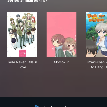
Séries Similaires (10)
Tada Never Falls in Love
Momokuri
Uza
Tada Never Falls in
Momokuri
Uzaki-chan 
Love
to Hang O