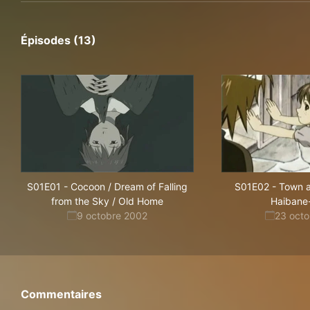
Épisodes (13)
S01E01
-
Cocoon / Dream of Falling
S01E02
-
Town a
from the Sky / Old Home
Haibane
9 octobre 2002
23 oct
Commentaires