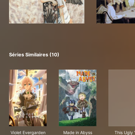
Séries Similaires (10)
Violet Evergarden
Made in Abyss
This
Violet Evergarden
Made in Abyss
This Ugly 