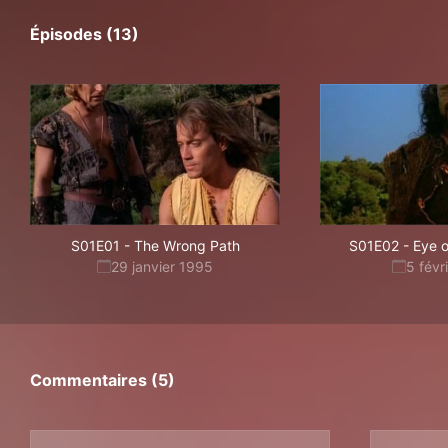
Épisodes (13)
S01E01
-
The Wrong Path
S01E02
-
Eye o
29 janvier 1995
5 févr
Commentaires (5)