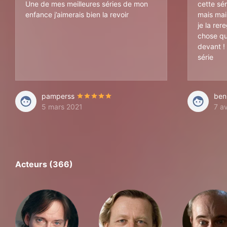
Une de mes meilleures séries de mon
cette sé
enfance j’aimerais bien la revoir
mais mai
je la rer
chose qu
devant !
série
pamperss
ben
5 mars 2021
7 av
Acteurs (366)