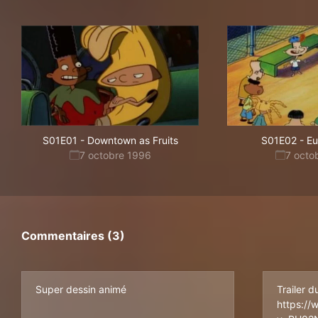
S01E01
-
Downtown as Fruits
S01E02
-
Eu
7 octobre 1996
7 octo
Commentaires (3)
Super dessin animé
Trailer d
https:/