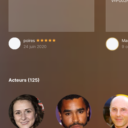
v=PU02
poires
Ma
24 juin 2020
9 o
Acteurs (125)