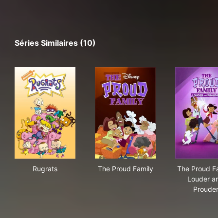
Séries Similaires (10)
Rugrats
The Proud Family
The
Rugrats
The Proud Family
The Proud Fa
Louder a
Proude