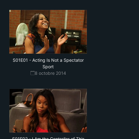
S01E01
-
Acting Is Not a Spectator
Sport
8 octobre 2014
S01E02
-
I Am the Controller of This