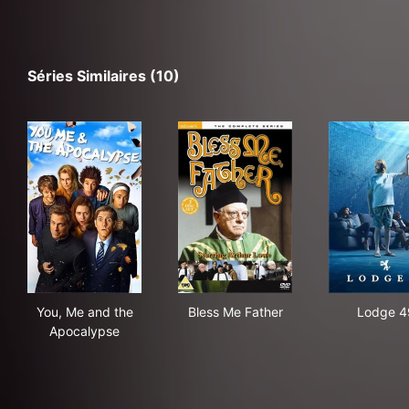
Séries Similaires (10)
You, Me and the Apocalypse
Bless Me Father
Lod
You, Me and the
Bless Me Father
Lodge 4
Apocalypse