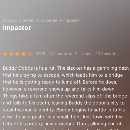
Accueil
→
Séries
→
Comédie
→
Impastor
Impastor
2015
2K membres
2 saisons
20 épisodes
Buddy Dobbs is in a rut. The slacker has a gambling debt
that he's trying to escape, which leads him to a bridge
that he is getting ready to jump off. Before he does,
however, a reverend shows up and talks him down.
Things take a turn after the reverend slips off the bridge
and falls to his death, leaving Buddy the opportunity to
steal the man's identity. Buddy begins to settle in to his
new life as a pastor in a small, tight-knit town with the
help of his preppy new assistant, Dora, alluring church