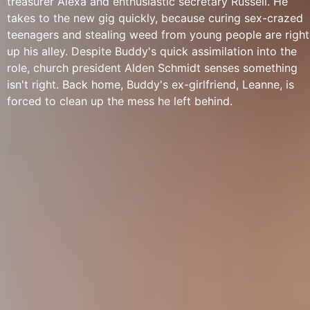
treasurer Alexa and enthusiastic secretary Russell. He
takes to the new gig quickly, because curing sex-crazed
teenagers and stealing weed from young people are right
up his alley. Despite Buddy's quick assimilation into the
role, church president Alden Schmidt senses something
isn't right. Back home, Buddy's ex-girlfriend, Leanne, is
forced to clean up the mess he left behind.