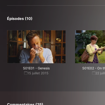
Épisodes (10)
S01E01
-
Genesis
S01E02
-
On th
15 juillet 2015
22 jui
Commentaires (25)