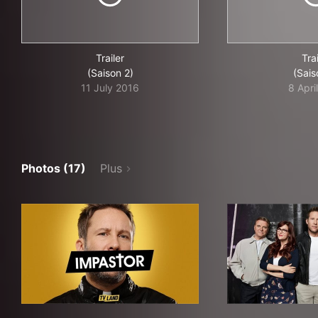
Trailer
Trai
(Saison 2)
(Sais
11 July 2016
8 Apri
Photos (17)
Plus