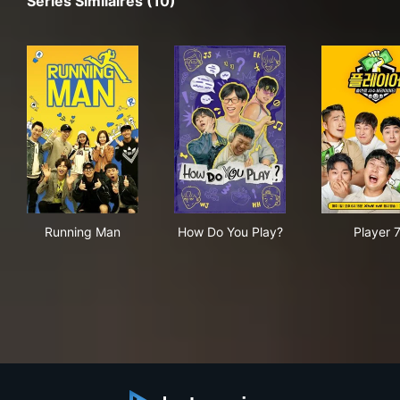
Séries Similaires (10)
Running Man
How Do You Play?
Play
Running Man
How Do You Play?
Player 