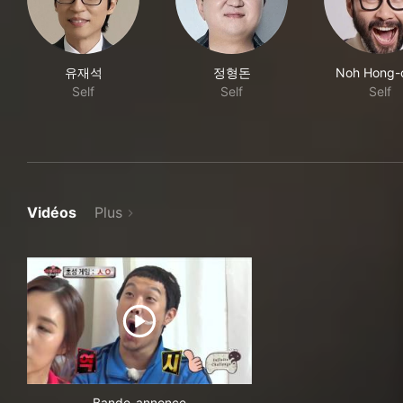
유재석
정형돈
Noh Hong-
Self
Self
Self
Vidéos
Plus
Bande-annonce