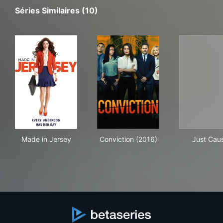
Séries Similaires (10)
Made in Jersey
Conviction (2016)
Jus
Made in Jersey
Conviction (2016)
Just Cau