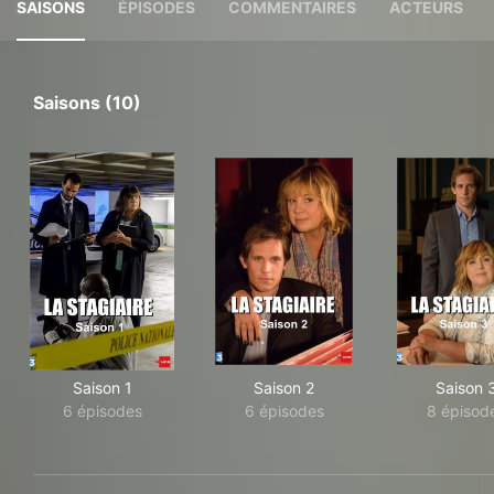
SAISONS
ÉPISODES
COMMENTAIRES
ACTEURS
Saisons (10)
Saison 1
Saison 2
Saison 
6 épisodes
6 épisodes
8 épisod