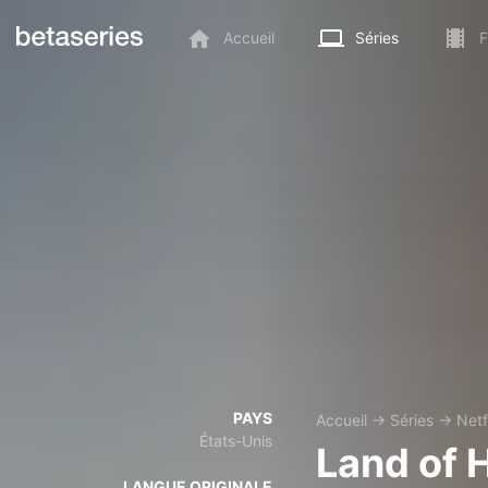
Accueil
Séries
F
PAYS
Accueil
→
Séries
→
Netf
États-Unis
Land of 
LANGUE ORIGINALE