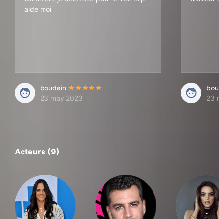
aide moi
boudain
bou
23 may 2023
23 
Acteurs (9)