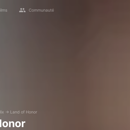
ilms
Communauté
lix
→
Land of Honor
Honor