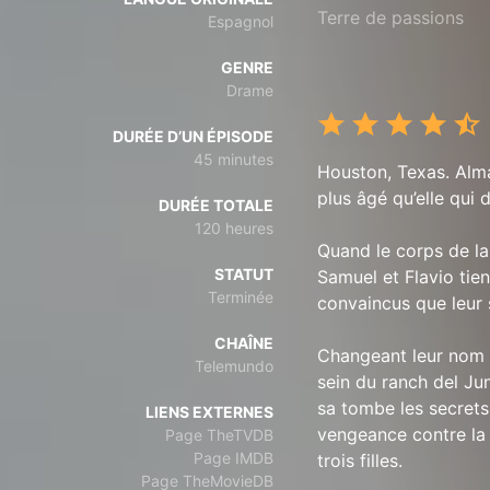
Terre de passions
Espagnol
GENRE
Drame
DURÉE D’UN ÉPISODE
45 minutes
Houston, Texas. Alm
plus âgé qu’elle qui
DURÉE TOTALE
120 heures
Quand le corps de la 
STATUT
Samuel et Flavio tien
Terminée
convaincus que leur s
CHAÎNE
Changeant leur nom 
Telemundo
sein du ranch del Ju
sa tombe les secrets
LIENS EXTERNES
vengeance contre la 
Page TheTVDB
Page IMDB
trois filles.
Page TheMovieDB