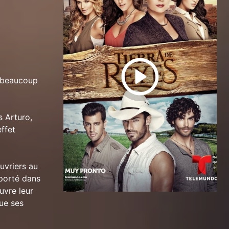
e beaucoup
s Arturo,
effet
uvriers au
mporté dans
uvre leur
ue ses