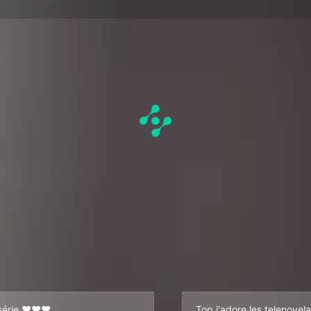
série ❤️❤️❤️
Top j'adore les telenovela