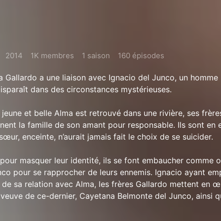
2014
1K membres
1 saison
160 épisodes
a Gallardo a une liaison avec Ignacio del Junco, un homm
 disparaît dans des circonstances mystérieuses.
jeune et belle Alma est retrouvé dans une rivière, ses frère
nent la famille de son amant pour responsable. Ils sont en 
œur, enceinte, n’aurait jamais fait le choix de se suicider.
pour masquer leur identité, ils se font embaucher comme o
nco pour se rapprocher de leurs ennemis. Ignacio ayant e
 de sa relation avec Alma, les frères Gallardo mettent en œ
veuve de ce-dernier, Cayetana Belmonte del Junco, ainsi q