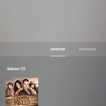
SAISONS
ÉPISODES
Saison (1)