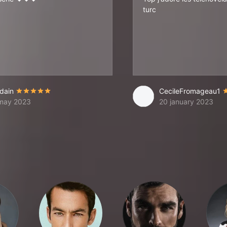
turc
dain
CecileFromageau1
may 2023
20 january 2023