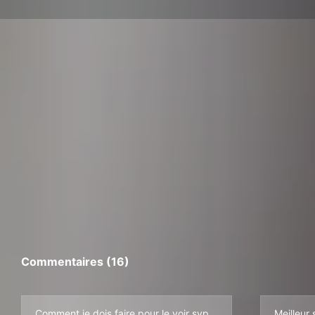
Commentaires (16)
Comment je dois faire pour le voir svp
Meilleur 