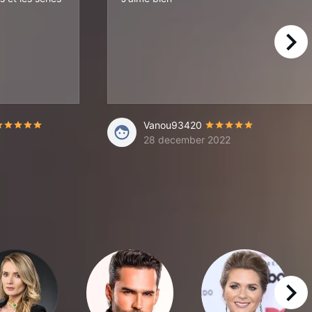
right
Vanou93420
28 december 2022
right