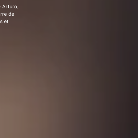
 Arturo,
rre de
s et