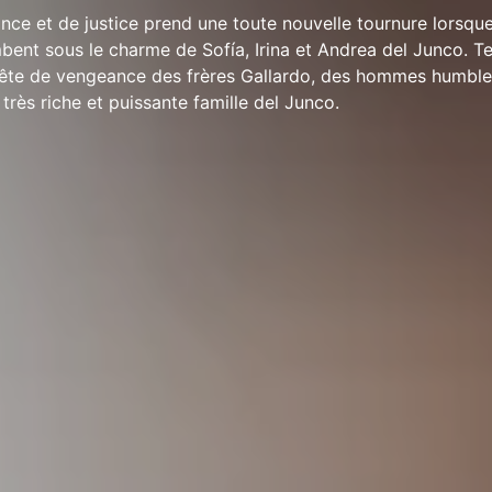
nce et de justice prend une toute nouvelle tournure lorsque
bent sous le charme de Sofía, Irina et Andrea del Junco. Te
quête de vengeance des frères Gallardo, des hommes humble
très riche et puissante famille del Junco.