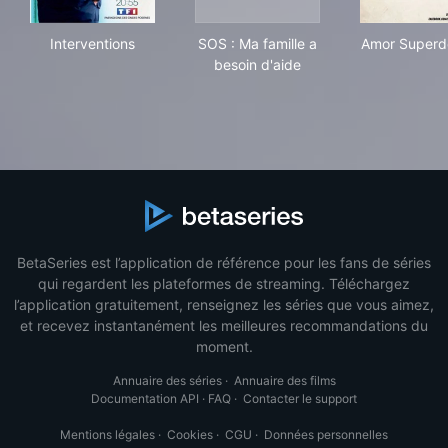
Interventions
SOS : Ma famille a besoin d'a
Amo
Interventions
SOS : Ma famille a
Amor Superd
besoin d'aide
BetaSeries est l’application de référence pour les fans de séries
qui regardent les plateformes de streaming. Téléchargez
l’application gratuitement, renseignez les séries que vous aimez,
et recevez instantanément les meilleures recommandations du
moment.
Annuaire des séries
·
Annuaire des films
Documentation API
·
FAQ
·
Contacter le support
Mentions légales
·
Cookies
·
CGU
·
Données personnelles