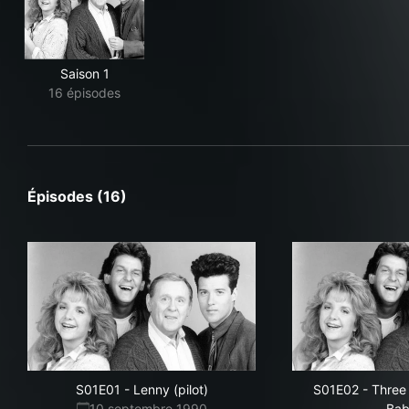
Saison 1
16 épisodes
Épisodes (16)
S01E01
-
Lenny (pilot)
S01E02
-
Three
10 septembre 1990
Bab