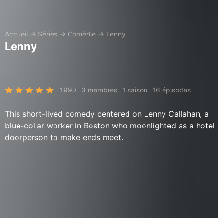
Accueil
→
Séries
→
Comédie
→
Lenny
Lenny
1990
3 membres
1 saison
16 épisodes
This short-lived comedy centered on Lenny Callahan, a
blue-collar worker in Boston who moonlighted as a hotel
doorperson to make ends meet.