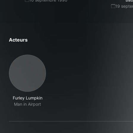
19 sept
Acteurs
Furley Lumpkin
Man in Airport