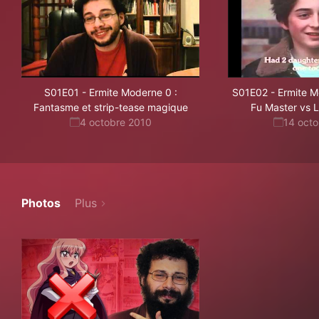
S01E01
-
Ermite Moderne 0 :
S01E02
-
Ermite M
Fantasme et strip-tease magique
Fu Master vs 
4 octobre 2010
14 oct
Photos
Plus