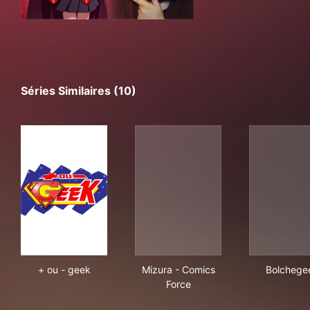
Séries Similaires (10)
+ ou - geek
Mizura - Comics Force
Bol
+ ou - geek
Mizura - Comics
Bolchege
Force