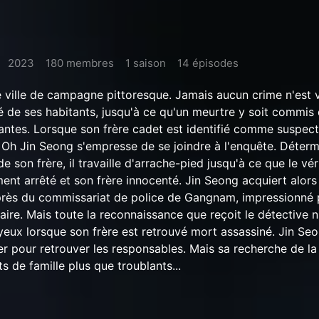
2023
180 membres
1 saison
14 épisodes
e ville de campagne pittoresque. Jamais aucun crime n'est 
ité de ses habitants, jusqu'à ce qu'un meurtre y soit commis
antes. Lorsque son frère cadet est identifié comme suspec
ve Oh Jin Seong s'empresse de se joindre à l'enquête. Déterm
e son frère, il travaille d'arrache-pied jusqu'à ce que le vér
ment arrêté et son frère innocenté. Jin Seong acquiert alors
près du commissariat de police de Gangnam, impressionné 
faire. Mais toute la reconnaissance que reçoit le détective n
yeux lorsque son frère est retrouvé mort assassiné. Jin Se
pour retrouver les responsables. Mais sa recherche de la
s de famille plus que troublants...