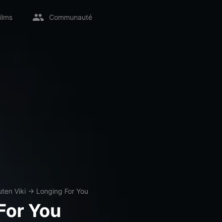
ilms
Communauté
ten Viki
→
Longing For You
For You