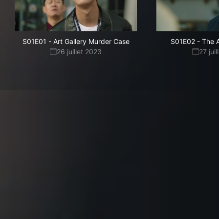
S01E01
-
Art Gallery Murder Case
S01E02
-
The 
26 juillet 2023
27 jui