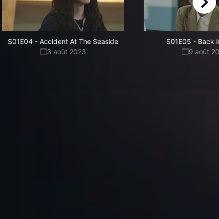
right
S01E04
-
Accident At The Seaside
S01E05
-
Back I
3 août 2023
9 août 2