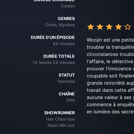
Coréen
GENRES
Crime, Mystère
DURÉE D’UN ÉPISODE
Woojin est une petit
64 minutes
troubler la tranquill
circonstances troubl
DURÉE TOTALE
l'affaire, le détecti
14 heures 56 minutes
prouver l'innocence d
STATUT
coupable soit finale
Terminée
grande notoriété au
travail dans cette af
CHAÎNE
aucune valeur à ses 
ENA
commence à enquêter 
en lumière des secret
SHOWRUNNER
Han Cheol-soo
Kwon Min-soo