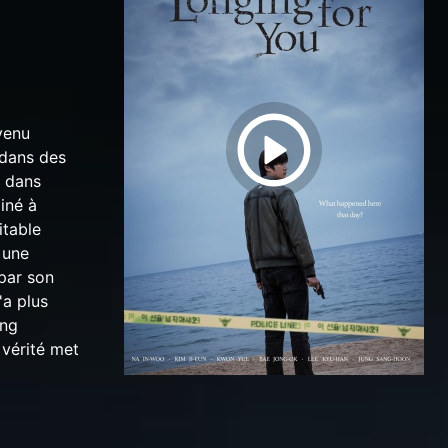
venu
 dans des
t dans
iné à
itable
 une
par son
'a plus
ong
 vérité met