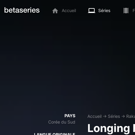
Accueil
Séries
F
PAYS
Accueil
→
Séries
→
Raku
Corée du Sud
Longing 
LANGUE ORIGINALE