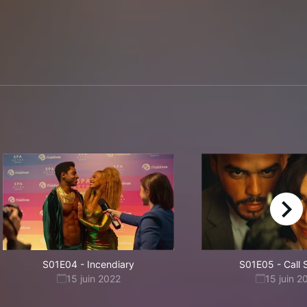
right
S01E04
-
Incendiary
S01E05
-
Call
15 juin 2022
15 juin 2