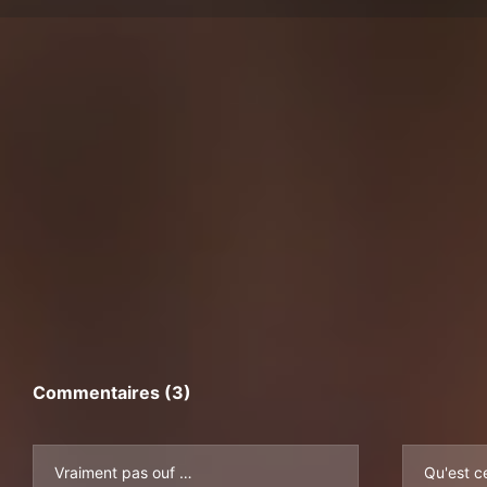
Commentaires (3)
Vraiment pas ouf …
Qu'est c