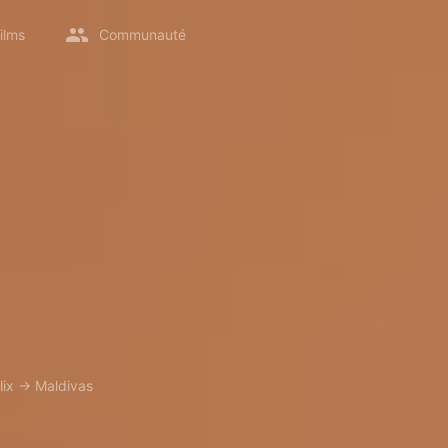
ilms
Communauté
lix
→
Maldivas