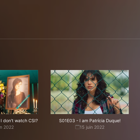
 I don't watch CSI?
S01E03
-
I am Patrícia Duque!
in 2022
15 juin 2022