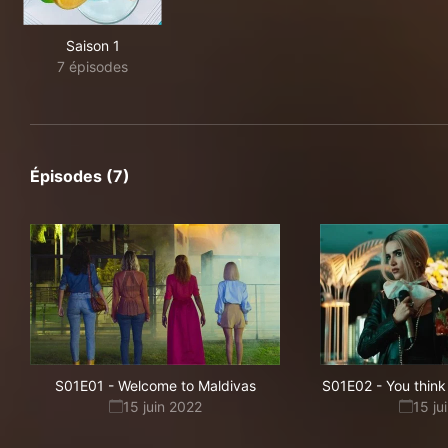
Saison 1
7 épisodes
Épisodes (7)
S01E01
-
Welcome to Maldivas
S01E02
-
You think
15 juin 2022
15 ju