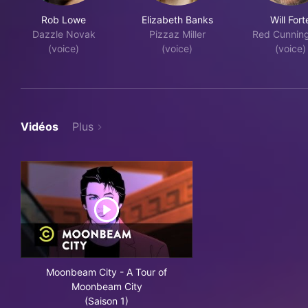
Rob Lowe
Elizabeth Banks
Will Fort
Dazzle Novak
Pizzaz Miller
Red Cunnin
(voice)
(voice)
(voice)
Vidéos
Plus
Moonbeam City - A Tour of
Moonbeam City
(Saison 1)