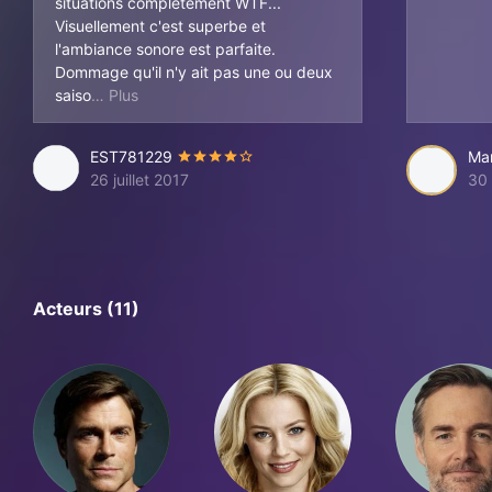
situations complètement WTF...
Visuellement c'est superbe et
l'ambiance sonore est parfaite.
Dommage qu'il n'y ait pas une ou deux
ns de plus. Dans le genre, je vous conseille égal
saiso
EST781229
Ma
26 juillet 2017
30
Acteurs (11)