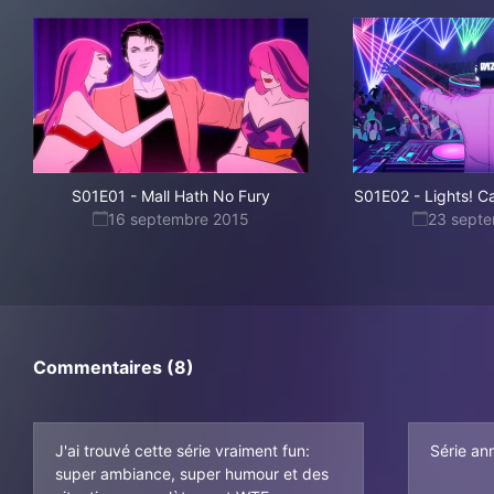
S01E01
-
Mall Hath No Fury
S01E02
-
Lights! C
16 septembre 2015
23 sept
Commentaires (8)
J'ai trouvé cette série vraiment fun:
Série an
super ambiance, super humour et des