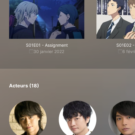
S01E01
-
Assignment
S01E02
-
30 janvier 2022
6 févr
Acteurs (18)