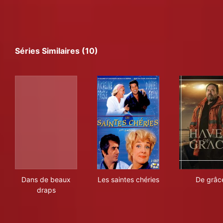
Séries Similaires (10)
Dans de beaux draps
Les saintes chéries
De 
Dans de beaux
Les saintes chéries
De grâc
draps