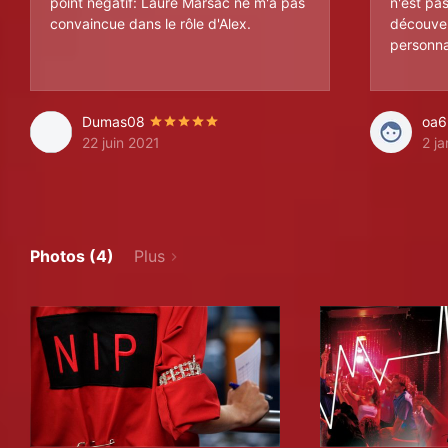
point négatif: Laure Marsac ne m'a pas
n'est pa
convaincue dans le rôle d'Alex.
découver
personna
Dumas08
oa6
22 juin 2021
2 j
Photos (4)
Plus