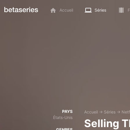
Accueil
Séries
F
PAYS
Accueil
→
Séries
→
Netf
États-Unis
Selling T
GENRES