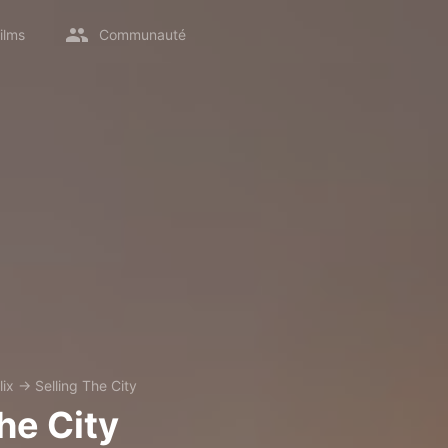
ilms
Communauté
lix
→
Selling The City
he City