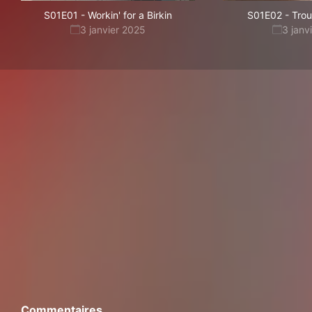
S01E01
-
Workin' for a Birkin
S01E02
-
Trou
3 janvier 2025
3 janv
Commentaires