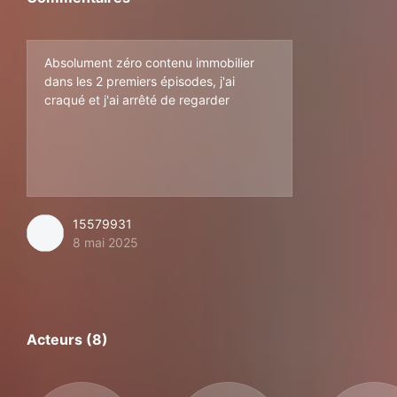
Absolument zéro contenu immobilier
dans les 2 premiers épisodes, j'ai
craqué et j'ai arrêté de regarder
15579931
8 mai 2025
Acteurs (8)