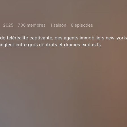
2025
706 membres
1 saison
8 épisodes
de téléréalité captivante, des agents immobiliers new-yorka
onglent entre gros contrats et drames explosifs.