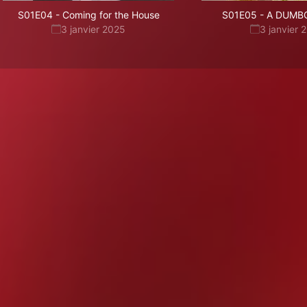
S01E04
-
Coming for the House
S01E05
-
A DUMBO
3 janvier 2025
3 janvier 