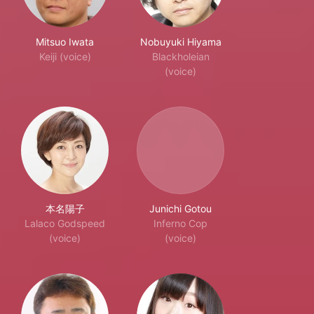
Mitsuo Iwata
Nobuyuki Hiyama
Keiji (voice)
Blackholeian
(voice)
本名陽子
Junichi Gotou
Lalaco Godspeed
Inferno Cop
(voice)
(voice)