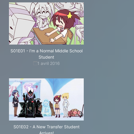
S01E01
-
I'm a Normal Middle School
Student
1 avril 2016
S01E02
-
A New Transfer Student
Arrives!