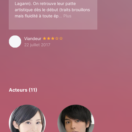
Lagann). On retrouve leur patte
artistique dès le début (traits brouillons
reuve) ainsi qu’un dynamisme da
mais fluidité à toute ép
Viandeur
22 juillet 2017
Acteurs (11)