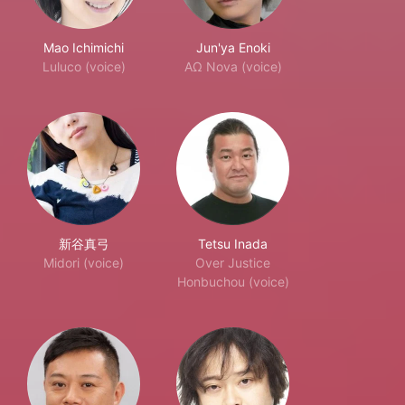
Mao Ichimichi
Jun'ya Enoki
Luluco (voice)
ΑΩ Nova (voice)
新谷真弓
Tetsu Inada
Midori (voice)
Over Justice
Honbuchou (voice)