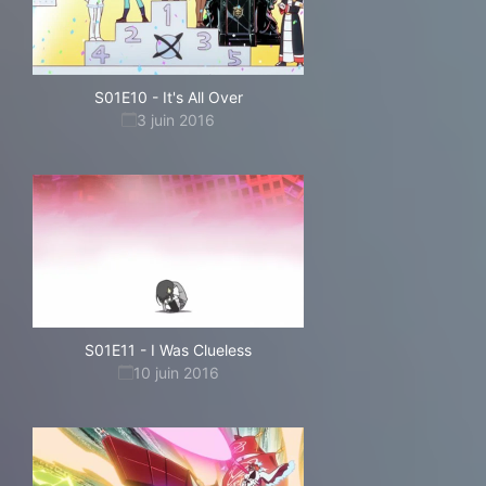
S01E10
-
It's All Over
3 juin 2016
S01E11
-
I Was Clueless
10 juin 2016