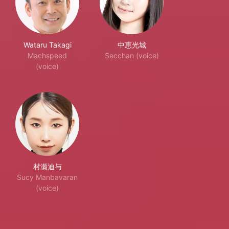
Wataru Takagi
中恵光城
Machspeed
Secchan (voice)
(voice)
村瀬迪与
Sucy Manbavaran
(voice)