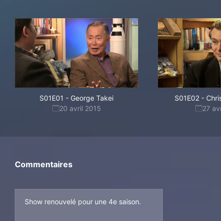
S01E01
-
George Takei
S01E02
-
Chri
20 avril 2015
27 av
Commentaires
Show renouvelé pour une 4e saison.