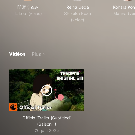
間宮くるみ
Reina Ueda
Kohara Ko
Takopi (voice)
Shizuka Kuze
Marina (vo
(voice)
Vidéos
Plus
Official Trailer [Subtitled]
(Saison 1)
20 juin 2025