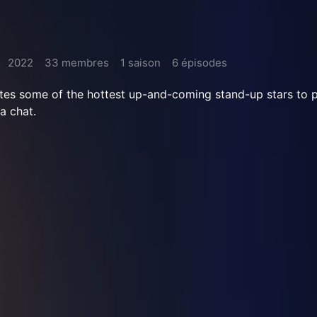
2022
33 membres
1 saison
6 épisodes
ites some of the hottest up-and-coming stand-up stars to 
a chat.