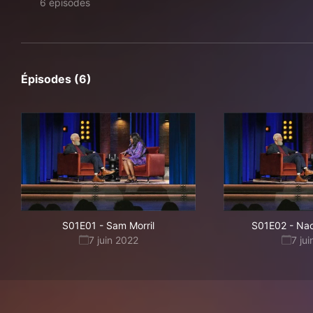
6 épisodes
Épisodes (6)
S01E01
-
Sam Morril
S01E02
-
Nao
7 juin 2022
7 ju