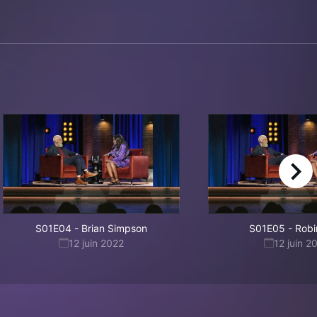
right
S01E04
-
Brian Simpson
S01E05
-
Robi
12 juin 2022
12 juin 2