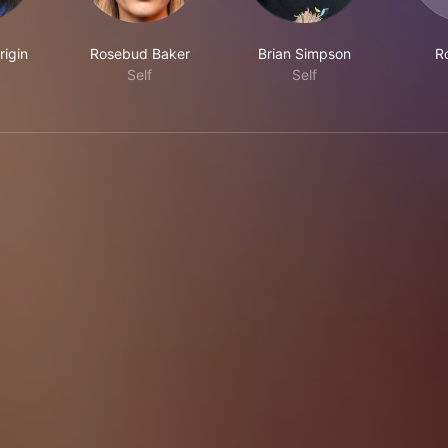
igin
Rosebud Baker
Brian Simpson
R
Self
Self