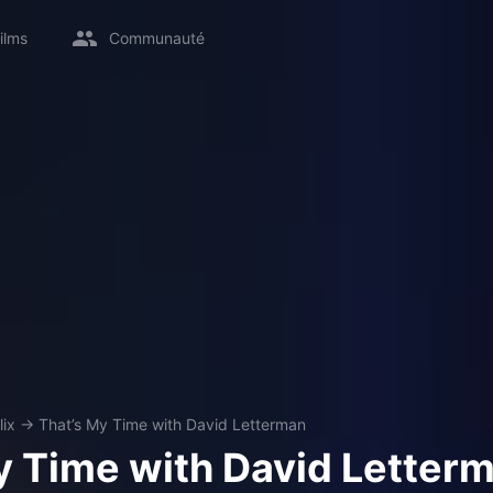
ilms
Communauté
lix
→
That’s My Time with David Letterman
y Time with David Letter