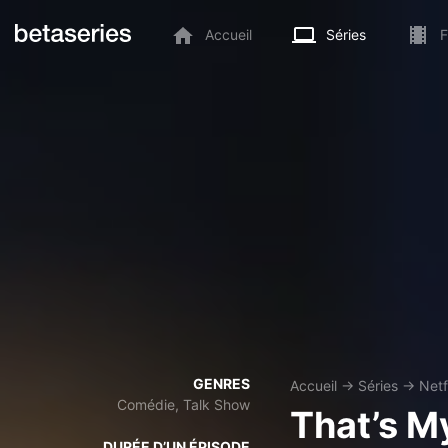
Accueil
Séries
F
GENRES
Accueil
→
Séries
→
Netf
Comédie, Talk Show
That’s M
DURÉE D’UN ÉPISODE