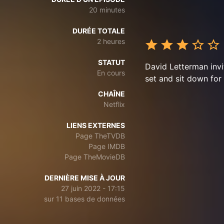
20 minutes
DURÉE TOTALE
2 heures
STATUT
David Letterman inv
En cours
set and sit down for 
CHAÎNE
Netflix
LIENS EXTERNES
Page TheTVDB
Page IMDB
Page TheMovieDB
DERNIÈRE MISE À JOUR
27 juin 2022 - 17:15
sur 11 bases de données