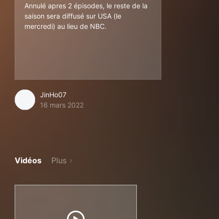
Annulé apres 2 épisodes, le reste de la
saison sera diffusé sur USA (le
mercredi) au lieu de NBC.
JinHo07
16 mars 2022
Vidéos
Plus