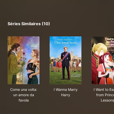
Séries Similaires (10)
Come una volta: un amore da favola
I Wanna Marry Harry
I W
Come una volta:
I Wanna Marry
I Want to E
un amore da
Harry
from Princ
favola
Lesson