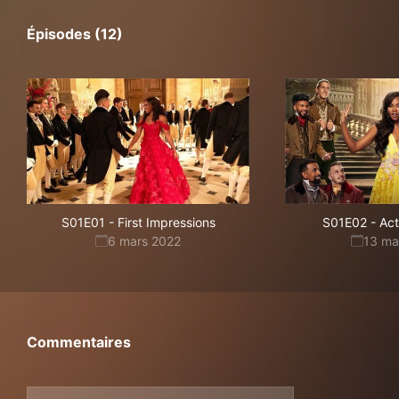
Épisodes (12)
S01E01
-
First Impressions
S01E02
-
Act
6 mars 2022
13 ma
Commentaires