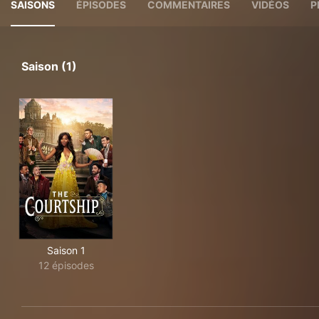
SAISONS
ÉPISODES
COMMENTAIRES
VIDÉOS
P
Saison (1)
Saison 1
12 épisodes