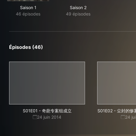
Saison 1
Saison 2
46 épisodes
49 épisodes
Épisodes (46)
S01E01
-
奇葩专案组成立
S01E02
-
尘封的惨
24 juin 2014
24 ju