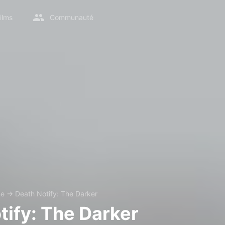
ilms
Communauté
me
→
Death Notify: The Darker
tify: The Darker