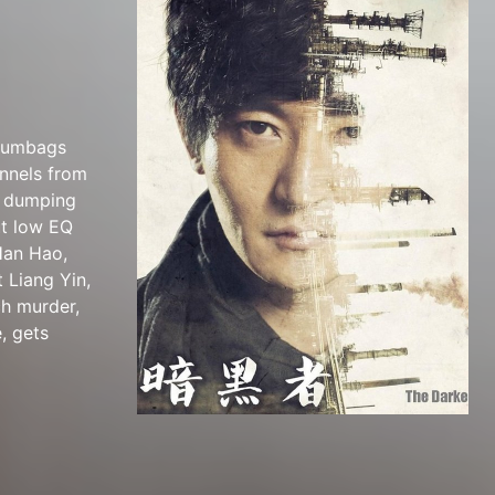
 scumbags
onnels from
as dumping
ut low EQ
 Han Hao,
t Liang Yin,
ch murder,
, gets