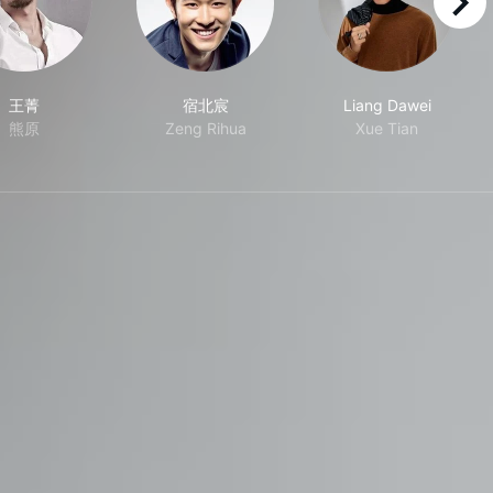
right
王菁
宿北宸
Liang Dawei
熊原
Zeng Rihua
Xue Tian