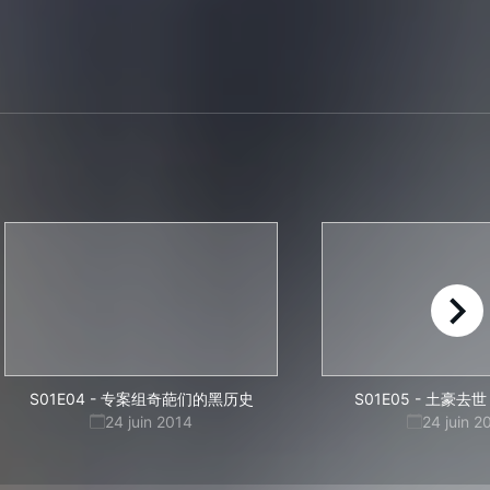
right
S01E04
-
专案组奇葩们的黑历史
S01E05
-
土豪去世
24 juin 2014
24 juin 2