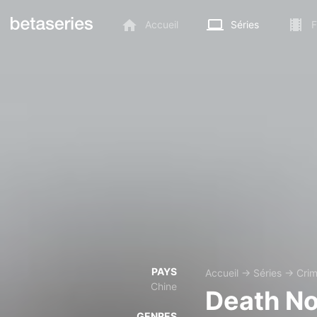
Accueil
Séries
F
PAYS
Accueil
→
Séries
→
Cri
Chine
Death No
GENRES