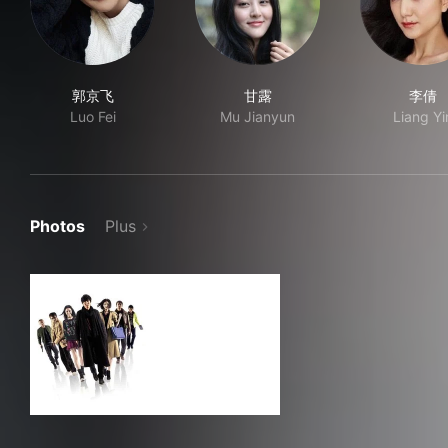
郭京飞
甘露
李倩
Luo Fei
Mu Jianyun
Liang Yi
Photos
Plus