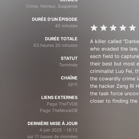
Crime, Horreur, Suspense
DURÉE D’UN ÉPISODE
40 minutes
DURÉE TOTALE
A killer called "Dark
63 heures 20 minutes
who evaded the law. 
each field to captur
STATUT
their best but most 
Terminée
criminalist Luo Fei, 
CHAÎNE
the cowardly crime la
iQIYI
the hacker Zeng Ri H
the task force uncov
LIENS EXTERNES
closer to finding the
Page TheTVDB
Page TheMovieDB
DERNIÈRE MISE À JOUR
4 juin 2025 - 19:13
sur 11 bases de données