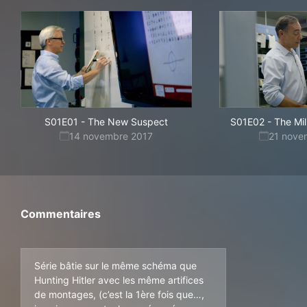
S01E01
-
The New Suspect
S01E02
-
The Mil
14 novembre 2017
21 nove
Commentaires
Série bâtie sur le même schéma que
Hunting Hitler avec les même artifices
de montages, (c’est la 1ère fois que…,