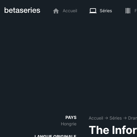
Accueil
Séries
F
PAYS
Accueil
→
Séries
→
Dra
Hongrie
The Info
LANGUE ORIGINALE