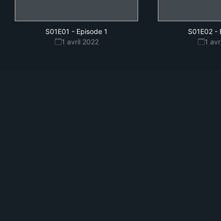
S01E01
-
Episode 1
S01E02
-
1 avril 2022
1 avr