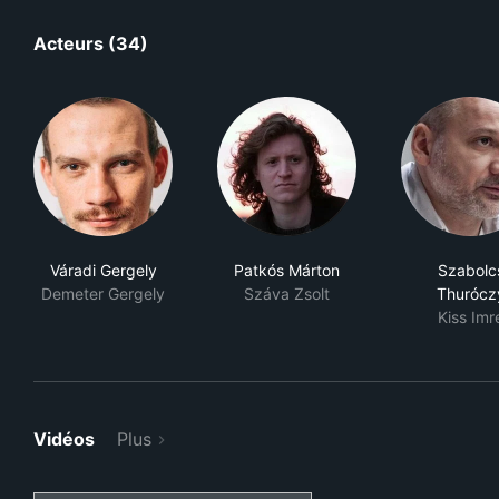
Acteurs (34)
Váradi Gergely
Patkós Márton
Szabolc
Demeter Gergely
Száva Zsolt
Thurócz
Kiss Imr
Vidéos
Plus