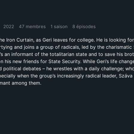
2022
47 membres
1 saison
8 épisodes
he Iron Curtain, as Geri leaves for college. He is looking fo
tying and joins a group of radicals, led by the charismatic
’s an informant of the totalitarian state and to save his brot
 his new friends for State Security. While Geri’s life chang
d political debates – he wrestles with a daily challenge; wh
ecially when the group’s increasingly radical leader, Száva 
ormant among them.