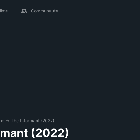
ilms
Communauté
me
→
The Informant (2022)
rmant (2022)