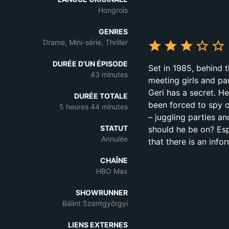
Hongrois
GENRES
Drame, Mini-série, Thriller
DURÉE D’UN ÉPISODE
Set in 1985, behind t
43 minutes
meeting girls and par
Geri has a secret. He
DURÉE TOTALE
been forced to spy on
5 heures 44 minutes
– juggling parties an
STATUT
should he be on? Esp
Annulée
that there is an inf
CHAÎNE
HBO Max
SHOWRUNNER
Bálint Szentgyörgyi
LIENS EXTERNES