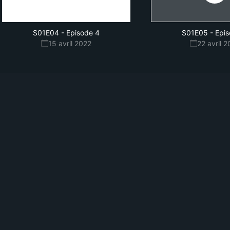
S01E04
-
Episode 4
S01E05
-
Epis
15 avril 2022
22 avril 