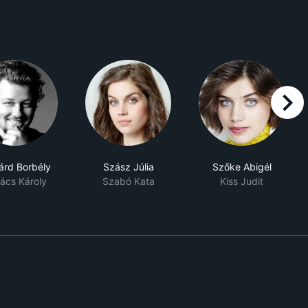
right
árd Borbély
Szász Júlia
Szőke Abigél
ács Károly
Szabó Kata
Kiss Judit