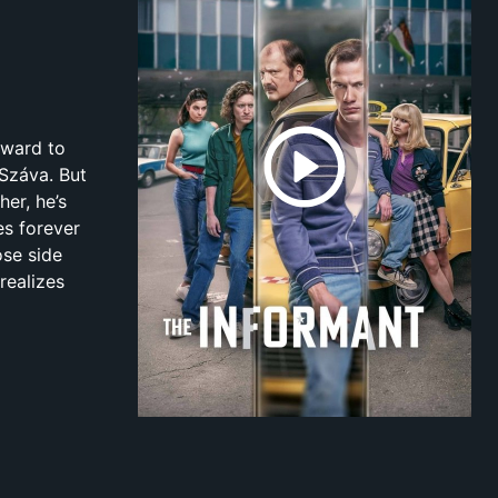
rward to
 Száva. But
her, he’s
es forever
ose side
realizes