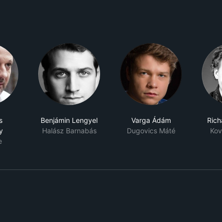
s
Benjámin Lengyel
Varga Ádám
Rich
y
Halász Barnabás
Dugovics Máté
Kov
e